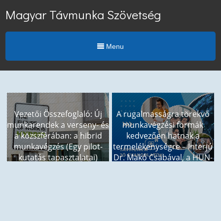
Magyar Távmunka Szövetség
Menu
Vezetői Összefoglaló: Új
A rugalmasságra törekvő
munkarendek a verseny- és
munkavégzési formák
a közszférában: a hibrid
kedvezően hatnak a
munkavégzés (Egy pilot-
termelékenységre – Interjú
kutatás tapasztalatai)
Dr. Makó Csabával, a HUN-
REN Társadalomtudományi
Kutatóközpont kutatójával,
a Ludovika Nemzeti
Közszolgálati Egyetem
Professor Emeritusával