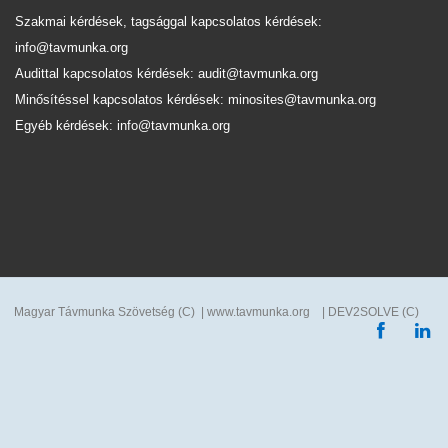
Szakmai kérdések, tagsággal kapcsolatos kérdések:
info@tavmunka.org
Audittal kapcsolatos kérdések: audit@tavmunka.org
Minősítéssel kapcsolatos kérdések: minosites@tavmunka.org
Egyéb kérdések: info@tavmunka.org
Magyar Távmunka Szövetség (C) | www.tavmunka.org | DEV2SOLVE (C)