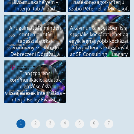
jövő munkahelyein –
hatékonyságot- Interjú
Interjú Rab Árpád
Szabó Péterrel, a Microsoft
trendkutatóval
Magyarország
ügyvezetőjével
A rugalmasság minden
A távmunka esetében is a
szinten pozitív
szociális kockázat lehet az
tapasztalatokat
egyik legnagyobb kockázat
eredményez – Interjú
– Interjú Dénes Fruzsinával,
Debreczeni Dórával, a
az 5P Consulting Hungary
_VOIS európai HR
ügyvezetőjével
igazgatójával
Transzparens
kommunikáció, adatok
elemzése és a
visszajelzések integrálása –
Interjú Belley Évával, a
Deutsche Telekom IT
Solutions Hungary VP HR
igazgatójával
1
2
3
4
5
6
7