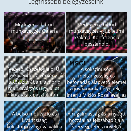
Legfrissebb bejegyzéseink
Mérlegen a hibrid
Mérlegen a hibrid
munkavégzés Galéria
munkavégzés – Jubileumi
Szakmai Konferencia
beszámoló
Vezetői Összefoglaló: Új
A sokszínűség,
munkarendek a verseny- és
méltányosság és
a közszférában: a hibrid
befogadás alapvető elemei
munkavégzés (Egy pilot-
a jövő munkahelyének –
kutatás tapasztalatai)
Interjú Miklós Rozáliával, az
MSCI ügyvezetőjével
A belső motiváció és
A rugalmasság és a nyitott
kíváncsiság
hozzáállás felszabadítja a
kulcsfontosságúvá válik a
szervezetet és növeli a