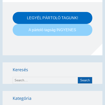
LEGYÉL PÁRTOLÓ TAGUNK!
A pártoló tagság INGYENES
Keresés
Kategória