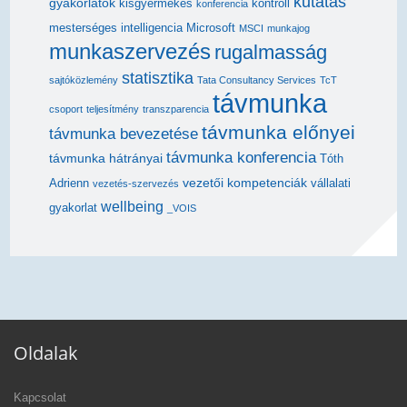
kutatás
gyakorlatok
kisgyermekes
kontroll
konferencia
mesterséges intelligencia
Microsoft
MSCI
munkajog
munkaszervezés
rugalmasság
statisztika
sajtóközlemény
Tata Consultancy Services
TcT
távmunka
csoport
teljesítmény
transzparencia
távmunka előnyei
távmunka bevezetése
távmunka konferencia
távmunka hátrányai
Tóth
vezetői kompetenciák
Adrienn
vállalati
vezetés-szervezés
wellbeing
gyakorlat
_VOIS
Oldalak
Kapcsolat