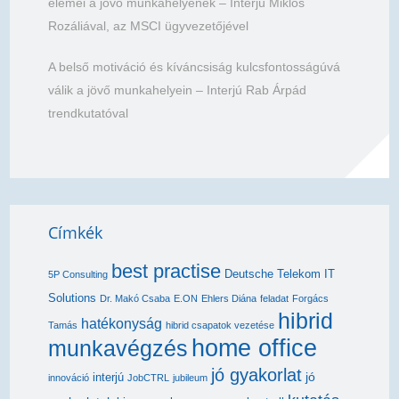
elemei a jövő munkahelyének – Interjú Miklós
Rozáliával, az MSCI ügyvezetőjével
A belső motiváció és kíváncsiság kulcsfontosságúvá
válik a jövő munkahelyein – Interjú Rab Árpád
trendkutatóval
Címkék
best practise
Deutsche Telekom IT
5P Consulting
Solutions
Dr. Makó Csaba
E.ON
Ehlers Diána
feladat
Forgács
hibrid
hatékonyság
Tamás
hibrid csapatok vezetése
home office
munkavégzés
jó gyakorlat
jó
interjú
innováció
JobCTRL
jubileum