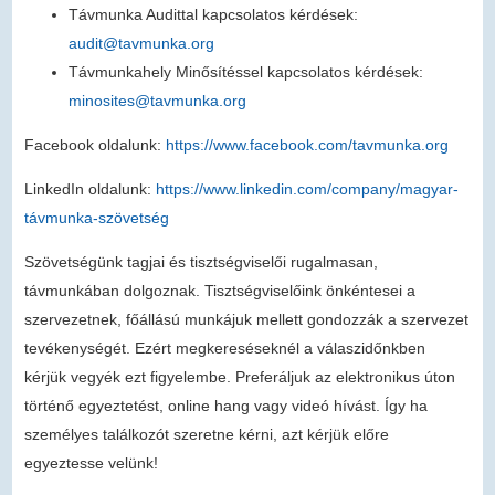
Távmunka Audittal kapcsolatos kérdések:
audit@tavmunka.org
Távmunkahely Minősítéssel kapcsolatos kérdések:
minosites@tavmunka.org
Facebook oldalunk:
https://www.facebook.com/tavmunka.org
LinkedIn oldalunk:
https://www.linkedin.com/company/magyar-
távmunka-szövetség
Szövetségünk tagjai és tisztségviselői rugalmasan,
távmunkában dolgoznak. Tisztségviselőink önkéntesei a
szervezetnek, főállású munkájuk mellett gondozzák a szervezet
tevékenységét. Ezért megkereséseknél a válaszidőnkben
kérjük vegyék ezt figyelembe. Preferáljuk az elektronikus úton
történő egyeztetést, online hang vagy videó hívást. Így ha
személyes találkozót szeretne kérni, azt kérjük előre
egyeztesse velünk!