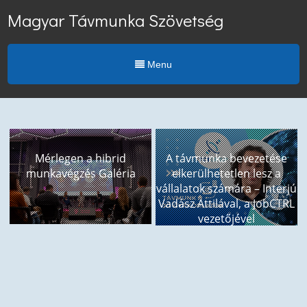
Magyar Távmunka Szövetség
Menu
Mérlegen a hibrid
A távmunka bevezetése
munkavégzés Galéria
elkerülhetetlen lesz a
vállalatok számára – Interjú
Vadász Attilával, a JobCTRL
vezetőjével