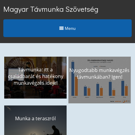
Magyar Távmunka Szövetség
Menu
Távmunka: itt a
Nyugodtabb munkavégzés
családbarát és hatékony
távmunkában? Igen!
munkavégzés ideje!
Munka a teraszról