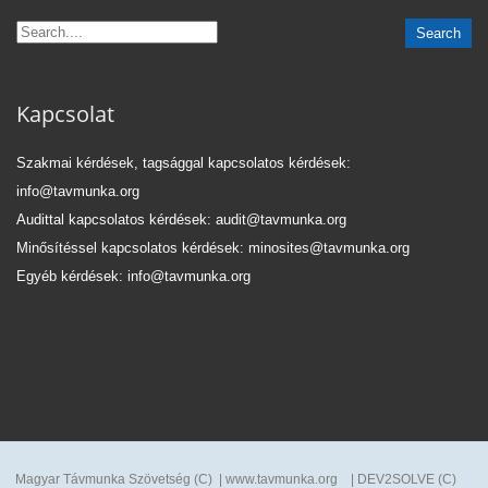
Kapcsolat
Szakmai kérdések, tagsággal kapcsolatos kérdések:
info@tavmunka.org
Audittal kapcsolatos kérdések: audit@tavmunka.org
Minősítéssel kapcsolatos kérdések: minosites@tavmunka.org
Egyéb kérdések: info@tavmunka.org
Magyar Távmunka Szövetség (C) | www.tavmunka.org | DEV2SOLVE (C)