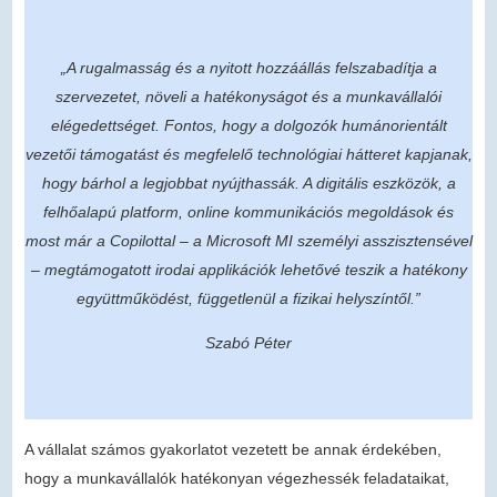
„A rugalmasság és a nyitott hozzáállás felszabadítja a
szervezetet, növeli a hatékonyságot és a munkavállalói
elégedettséget. Fontos, hogy a dolgozók humánorientált
vezetői támogatást és megfelelő technológiai hátteret kapjanak,
hogy bárhol a legjobbat nyújthassák. A digitális eszközök, a
felhőalapú platform, online kommunikációs megoldások és
most már a Copilottal – a Microsoft MI személyi asszisztensével
– megtámogatott irodai applikációk lehetővé teszik a hatékony
együttműködést, függetlenül a fizikai helyszíntől.”
Szabó Péter
A vállalat számos gyakorlatot vezetett be annak érdekében,
hogy a munkavállalók hatékonyan végezhessék feladataikat,