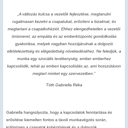
„A változás kulcsa a vezetők fejlesztése, megtanulni
rugalmasan kezelni a csapatukat, erősíteni a bizalmat, és
megtartani a csapatkohéziót. Ehhez elengedhetetlen a vezetői
önismeret, az empátia és az emberközpontú gondolkodás
gyakorlása, melyek nagyban hozzájárulnak a dolgozói
elkötelezettség és elégedettség növekedéséhez. Ne feledjük, a
munka egy szociális tevékenység, ember emberhez
kapcsolódik, tehát az emberi kapcsolódás az, ami hosszútávon
megtart minket egy szervezetben.”
Tóth Gabriella Réka
Gabriella hangsúlyozta, hogy a kapcsolatok fenntartása és
erősítése kiemelten fontos a távoli munkavégzés során,
különösen a csapatok kohéziójának és a dolgozók