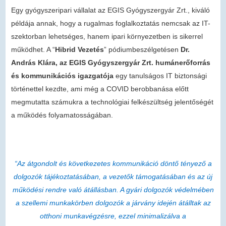
Egy gyógyszeripari vállalat az EGIS Gyógyszergyár Zrt., kiváló
példája annak, hogy a rugalmas foglalkoztatás nemcsak az IT-
szektorban lehetséges, hanem ipari környezetben is sikerrel
működhet. A “
Hibrid Vezetés
” pódiumbeszélgetésen
Dr.
András Klára, az EGIS Gyógyszergyár Zrt. humánerőforrás
és kommunikációs igazgatója
egy tanulságos IT biztonsági
történettel kezdte, ami még a COVID berobbanása előtt
megmutatta számukra a technológiai felkészültség jelentőségét
a működés folyamatosságában.
“Az átgondolt és következetes kommunikáció döntő tényező a
dolgozók tájékoztatásában, a vezetők támogatásában és az új
működési rendre való átállásban. A gyári dolgozók védelmében
a szellemi munkakörben dolgozók a járvány idején átálltak az
otthoni munkavégzésre, ezzel minimalizálva a