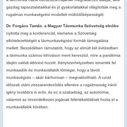
gazdag tapasztalataikkal és jó gyakorlataikkal világították meg a
rugalmas munkavégzési modellek működőképességét.
Dr. Forgács Tamás
,
a Magyar Távmunka Szövetség elnöke
nyitotta meg a konferenciát, kiemelve a Szövetség
elkötelezettségét a távmunkavégzési formák támogatása
mellett. Beszédében rámutatott, hogy az elmúlt két évtizedben
a távmunka számos kihíváson ment keresztül, mire a pandémia
idején valódi áttörést hozott. Kényszerhelyzetben ismerték fel
munkaadók és munkavállalók tömegei, hogy a távoli
munkavégzés – akár bárhonnan – megvalósítható. A covid
időszak utáni visszarendeződés ellenére a rugalmasság iránti
igény továbbra is erős, és ez a szabadság, az autonómia,
valamint az önrendelkezés jogának felértékelődését hozta el a
munkavállalók körében.