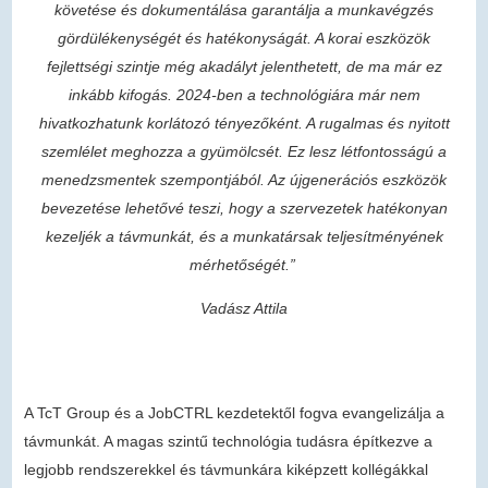
követése és dokumentálása garantálja a munkavégzés
gördülékenységét és hatékonyságát. A korai eszközök
fejlettségi szintje még akadályt jelenthetett, de ma már ez
inkább kifogás. 2024-ben a technológiára már nem
hivatkozhatunk korlátozó tényezőként. A rugalmas és nyitott
szemlélet meghozza a gyümölcsét. Ez lesz létfontosságú a
menedzsmentek szempontjából. Az újgenerációs eszközök
bevezetése lehetővé teszi, hogy a szervezetek hatékonyan
kezeljék a távmunkát, és a munkatársak teljesítményének
mérhetőségét.”
Vadász Attila
A TcT Group és a JobCTRL kezdetektől fogva evangelizálja a
távmunkát. A magas szintű technológia tudásra építkezve a
legjobb rendszerekkel és távmunkára kiképzett kollégákkal