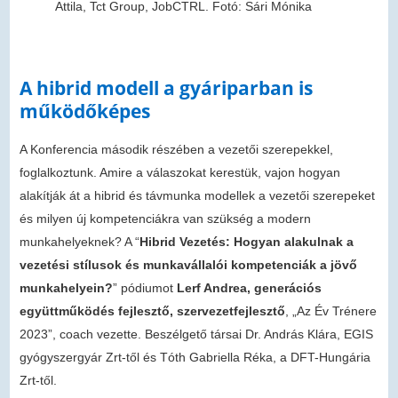
Attila, Tct Group, JobCTRL. Fotó: Sári Mónika
A hibrid modell a gyáriparban is
működőképes
A Konferencia második részében a vezetői szerepekkel,
foglalkoztunk. Amire a válaszokat kerestük, vajon hogyan
alakítják át a hibrid és távmunka modellek a vezetői szerepeket
és milyen új kompetenciákra van szükség a modern
munkahelyeknek? A “
Hibrid Vezetés: Hogyan alakulnak a
vezetési stílusok és munkavállalói kompetenciák a jövő
munkahelyein?
” pódiumot
Lerf Andrea, generációs
együttműködés fejlesztő, szervezetfejlesztő
, „Az Év Trénere
2023”, coach vezette. Beszélgető társai Dr. András Klára, EGIS
gyógyszergyár Zrt-től és Tóth Gabriella Réka, a DFT-Hungária
Zrt-től.