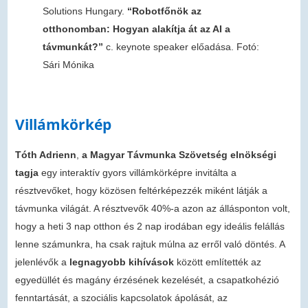
Solutions Hungary.
“Robotfőnök az
otthonomban: Hogyan alakítja át az AI a
távmunkát?”
c. keynote speaker előadása. Fotó:
Sári Mónika
Villámkörkép
Tóth Adrienn
,
a Magyar Távmunka Szövetség elnökségi
tagja
egy interaktív gyors villámkörképre invitálta a
résztvevőket, hogy közösen feltérképezzék miként látják a
távmunka világát. A résztvevők 40%-a azon az állásponton volt,
hogy a heti 3 nap otthon és 2 nap irodában egy ideális felállás
lenne számunkra, ha csak rajtuk múlna az erről való döntés. A
jelenlévők a
legnagyobb kihívások
között említették az
egyedüllét és magány érzésének kezelését, a csapatkohézió
fenntartását, a szociális kapcsolatok ápolását, az