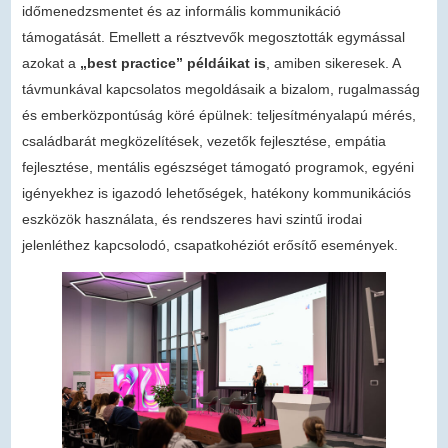
időmenedzsmentet és az informális kommunikáció
támogatását. Emellett a résztvevők megosztották egymással
azokat a
„best practice” példáikat is
, amiben sikeresek. A
távmunkával kapcsolatos megoldásaik a bizalom, rugalmasság
és emberközpontúság köré épülnek: teljesítményalapú mérés,
családbarát megközelítések, vezetők fejlesztése, empátia
fejlesztése, mentális egészséget támogató programok, egyéni
igényekhez is igazodó lehetőségek, hatékony kommunikációs
eszközök használata, és rendszeres havi szintű irodai
jelenléthez kapcsolodó, csapatkohéziót erősítő események.