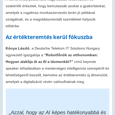
szakértők érkeztek, hogy bemutassák azokat a gyakorlatokat,
amelyek a rugalmas munkaszervezés terén jó példával
szolgálnak, és a megoldásorientált szemléletet helyezik
előtérbe.
Az értékteremtés kerül fókuszba
Kónya László
, a Deutsche Telekom IT Solutions Hungary
ügyvezető igazgatója a
“Robotfőnök az otthonomban:
Hogyan alakítja át az AI a távmunkát?”
című keynote
speaker előadásában a mesterséges intelligencia szerepéről és
lehetőségeiről beszélt, kiemelve az értékteremtés új dimenzióit,
amelyek a digitalizáció révén valósulhatnak meg.
„Azzal, hogy az AI képes hatékonyabbá és