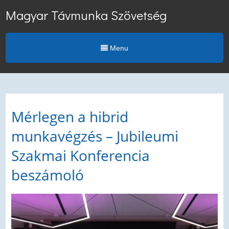
Magyar Távmunka Szövetség
Menu
Mérlegen a hibrid
munkavégzés – Jubileumi
Szakmai Konferencia
beszámoló