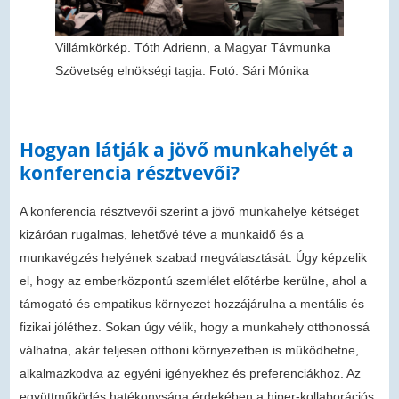
Villámkörkép. Tóth Adrienn, a Magyar Távmunka
Szövetség elnökségi tagja. Fotó: Sári Mónika
Hogyan látják a jövő munkahelyét a
konferencia résztvevői?
A konferencia résztvevői szerint a jövő munkahelye kétséget
kizáróan rugalmas, lehetővé téve a munkaidő és a
munkavégzés helyének szabad megválasztását. Úgy képzelik
el, hogy az emberközpontú szemlélet előtérbe kerülne, ahol a
támogató és empatikus környezet hozzájárulna a mentális és
fizikai jóléthez. Sokan úgy vélik, hogy a munkahely otthonossá
válhatna, akár teljesen otthoni környezetben is működhetne,
alkalmazkodva az egyéni igényekhez és preferenciákhoz. Az
együttműködés hatékonysága érdekében a hiper-kollaborációs