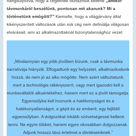
hangsúlyozva, hogy a cégeknek tisztázniuk kellene
„amikor
távmunkáról beszélünk, pontosan mit akarunk? Mi a
történetünk emögött?”
Kiemelte, hogy a világjárvány által
kikényszerített változások után sok cég nem definiálja világosan
elvárásait, ami az alkalmazottaknál bizonytalansághoz vezet.
„Mindannyian egy jobb jövőben bízunk, csak a távmunka
narratívája hiányzik. Elfogadtunk egy helyzetet, alkalmazkodunk
hozzá, de nem jó az alku mögötte. Nem azért változtatunk,
mert a technológia rákényszerít, vagy mert igazodni kell a
munkavállalók alkuértékéhez, hanem mert ez a jövőt támogatja.
Egyensúlyba kell hoznunk a hatékonyságot és a
hatékonyatlanságot, a gépit és az emberit, egy fejlődő
egyensúlyban. A dolgozókat inkább szövetségessé kellene
tenni. Ne egyre többet, hanem egyre okosabban dolgozzanak.
Adjunk hosszú távú értelmet a döntéseinknek.”