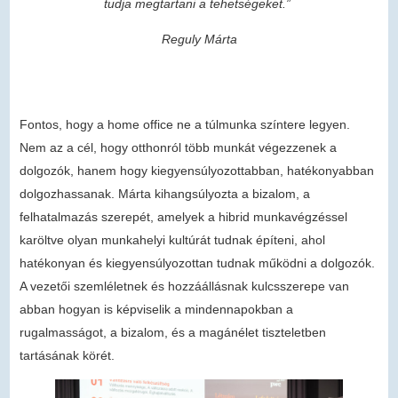
tudja megtartani a tehetségeket.”
Reguly Márta
Fontos, hogy a home office ne a túlmunka színtere legyen.
Nem az a cél, hogy otthonról több munkát végezzenek a
dolgozók, hanem hogy kiegyensúlyozottabban, hatékonyabban
dolgozhassanak. Márta kihangsúlyozta a bizalom, a
felhatalmazás szerepét, amelyek a hibrid munkavégzéssel
karöltve olyan munkahelyi kultúrát tudnak építeni, ahol
hatékonyan és kiegyensúlyozottan tudnak működni a dolgozók.
A vezetői szemléletnek és hozzáállásnak kulcsszerepe van
abban hogyan is képviselik a mindennapokban a
rugalmasságot, a bizalom, és a magánélet tiszteletben
tartásának körét.