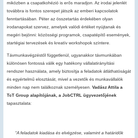
miközben a csapatkohézió is erős maradjon. Az irodai jelenlét
továbbra is fontos szerepet játszik az emberi kapcsolatok
fenntartásában. Péter az összetartás érdekében olyan
irodanapokat szervez, amelyek valódi értéket nyújtanak és
megéri bejönni: közösségi programok, csapatépítő események,
startégiai tervezések és kreatív workshopok színtere.
Távmunkavégzéstől függetlenül, ugyanakkor távmunkában
különösen fontossá válik egy hatékony vállalatirányítási
rendszer használata, amely biztosítja a feladatok átláthatóságát
és egyértelmű elosztását, mivel a vezetők és munkavállalók
minden nap nem találkoznak személyesen.
Vadász Attila a
TcT Group alapítójának, a JobCTRL ügyvezetőjének
tapasztalata:
“A feladatok kiadása és elvégzése, valamint a határidők