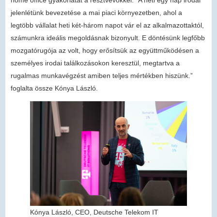
jelenlétünk bevezetése a mai piaci környezetben, ahol a
legtöbb vállalat heti két-három napot vár el az alkalmazottaktól,
számunkra ideális megoldásnak bizonyult. E döntésünk legfőbb
mozgatórugója az volt, hogy erősítsük az együttműködésen a
személyes irodai találkozásokon keresztül, megtartva a
rugalmas munkavégzést amiben teljes mértékben hiszünk.”
foglalta össze Kónya László.
Kónya László, CEO, Deutsche Telekom IT