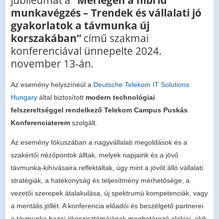
munkavégzés – Trendek és vállalati jó
gyakorlatok a távmunka új
korszakában”
című szakmai
konferenciával ünnepelte 2024.
november 13-án.
Az esemény helyszínéül a
Deutsche Telekom IT Solutions
Hungary
által biztosított
modern technológiai
felszereltséggel rendelkező
Telekom Campus Puskás
Konferenciaterem
szolgált.
Az esemény fókuszában a nagyvállalati megoldások és a
szakértői nézőpontok álltak, melyek napjaink és a jövő
távmunka-kihívásaira reflektáltak, úgy mint a jövőt álló vállalati
stratégiák, a hatékonyság és teljesítmény mérhetősége, a
vezetői szerepek átalakulása, új spektrumú kompetenciák, vagy
a mentális jóllét. A konferencia előadói és beszélgető partnerei
a távmunka hazai ökoszisztémájának meghatározó alakjai, akik