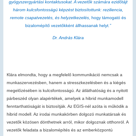
gyógyszergyártási kontaktusokat. A vezetők számára ezidőtájt
három kulcsfontosságú képzést biztosítottunk: reziliencia,
remote csapatvezetés, és helyzetkezelés,
hogy támogató és
bizalomépítő vezetőkként állhassanak helyt
.”
Dr. András Klára
Klára elmondta, hogy a megfelelő kommunikáció nemcsak a
munkaszervezésben, hanem a stresszkezelésben és a kiégés
megelőzésében is kulcsfontosságú. Az átláthatóság és a nyitott
párbeszéd olyan alapértékek, amelyek a hibrid munkamodell
fenntarthatóságát is biztosítják. Az EGIS-nél azóta is működik a
hibrid modell. Az irodai munkakörben dolgozó munkatársak és
vezetők közösen dönthetnek arról, mikor dolgoznak otthonról. A
vezetők feladata a bizalomépítés és az emberközpontú