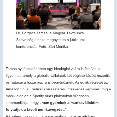
Dr. Forgács Tamás, a Magyar Távmunka
Szövetség elnöke megnyitotta a jubileumi
konferenciát. Fotó: Sári Mónika
Tamás nyitóbeszédében egy ideológiai vitára is felhívta a
figyelmet, amely a globális vállalatok két véglete között húzódik,
és hatásai a hazai piacra is begyűrűznek. Az egyik végletet az
Amazon típusú radikális visszatérési intézkedés képviseli, míg a
másik oldalon a Spotify óriás plakátokon világosan
kommunikálja, hogy
„nem gyerekek a munkavállalóim,
folytatjuk a távoli munkavégzést.”
A konferencia pódiumára nagyvállalati felsővezetők és