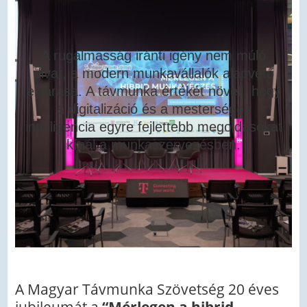
A rugalmasság iránti igény nem múló
divat, a modern munkavállalók alapvető
elvárása. A távmunka értékét növeli, hogy
a digitalizáció és a mesterséges
intelligencia egyre fejlettebb megoldásokat
kínál a munkaszervezésben.
A Magyar Távmunka Szövetség 20 éves
jubileumát a
“Mérlegen a hibrid