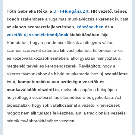
Tóth Gabriella Réka, a
DFT-Hungária Zrt.
HR vezető, tréner,
coach
szakembere a rugalmas munkavégzés sikerének kulcsát
az alapos szervezetfejlesztésben,
képzésekben
és a
vezetők új szemléletmódjának
kialakításában
látja.
Rámutatott, hogy a pandémia időszak alatti gyors váltás
számos szervezet számára kihívást jelentett, különösen a kis-
és középvállalkozások esetében, ahol gyakran hiányoztak a
megfelelő tervek és keretrendszerek. Rávilágított, hogy a
sikeres távmunkához és hibrid munkamodellhez
új szemléletre
és új kompetenciákra van szükség a vezetők és
munkavállalók részéről is
, melynek csupán a belépője a
helyzetfüggő vezetési stílus elterjedésére és gyakorlása. Azt
tapasztalták, hogy sok vállalkozásnál a vezetői kinevezések
mögött nem állt tudatos felkészítés, ami a tradicionális vezetési
minták továbbörökítéséhez vezetett.