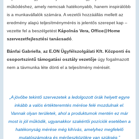
működéshez, amely nemcsak hatékonyabb, hanem inspirálóbb
is a munkavállalók számára. A vezetői hozzáállás mellett az
eredmény alapú teljesítménymérés is jelentős szerepet kap –
vezette fel a beszélgetést
Kápolnás Vera, Office@Home
szervezetfejlesztési tanácsadó
.
Bánfai Gabriella
,
az E.ON Ügyfélszolgálati Kft. Központi és
csoportszintű támogatási osztály vezetője
úgy fogalmazott
nem a távmunka léte dönti el a teljesítmény mérését.
„A jövőbe tekintő szervezetek a ledolgozott órák helyett egyre
inkább a valós értékteremtés mérése felé mozdulnak el.
Vannak olyan területek, ahol a produktumok mentén ez már
most is jól működik, ugyanakkor szakértői pozíciók esetében a
hatékonyság mérése még kihívás, amelyhez megfelelő
mutatószámokra és mérőeszközökre van szükség.”