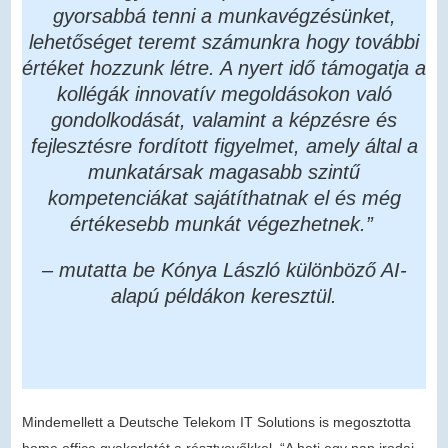
gyorsabbá tenni a munkavégzésünket,
lehetőséget teremt számunkra hogy további
értéket hozzunk létre. A nyert idő támogatja a
kollégák innovatív megoldásokon való
gondolkodását, valamint a képzésre és
fejlesztésre fordított figyelmet, amely által a
munkatársak magasabb szintű
kompetenciákat sajátíthatnak el és még
értékesebb munkát végezhetnek.”
– mutatta be Kónya László különböző AI-
alapú példákon keresztül.
Mindemellett a Deutsche Telekom IT Solutions is megosztotta
home office gyakorlatát a résztvevőkkel. “A heti egy nap irodai