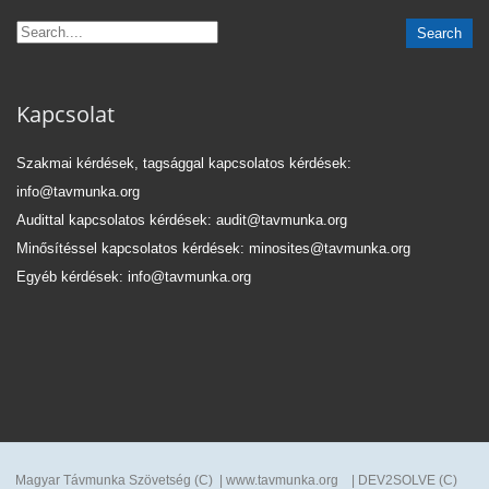
Kapcsolat
Szakmai kérdések, tagsággal kapcsolatos kérdések:
info@tavmunka.org
Audittal kapcsolatos kérdések: audit@tavmunka.org
Minősítéssel kapcsolatos kérdések: minosites@tavmunka.org
Egyéb kérdések: info@tavmunka.org
Magyar Távmunka Szövetség (C) | www.tavmunka.org | DEV2SOLVE (C)