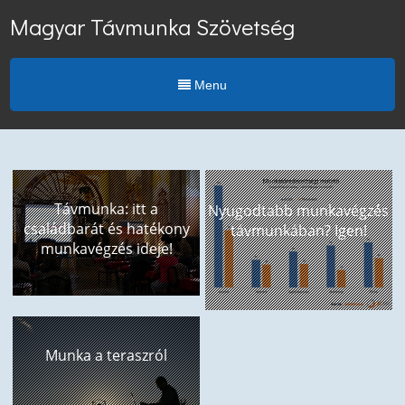
Magyar Távmunka Szövetség
Menu
Távmunka: itt a
Nyugodtabb munkavégzés
családbarát és hatékony
távmunkában? Igen!
munkavégzés ideje!
Munka a teraszról