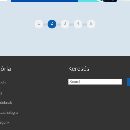
A távmunka bevezetése elkerülhetetlen lesz a
1
2
3
4
5
s
Hib
vállalatok számára – Interjú Vadász Attilával, a
JobCTRL vezetőjével
ória
Keresés
ozás
g
atóknak
zichológia
égünk