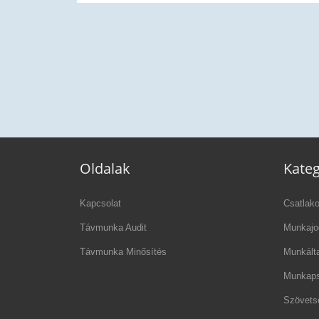
Nemzetközi kitekintés: a HSBC Bank sikere
munkaszervezési modellje
Oldalak
Kateg
Kapcsolat
Csatlak
Távmunka Audit
Munkajo
Távmunka Minősítés
Munkált
Munkaps
Szövets