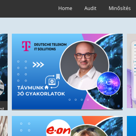
Home
Audit
Minősítés
nt
A jövő munkahelyén a technológia újradefiniálja
a távolságot és az időt – Interjú Kónya Lászlóval,
r
a Deutsche Telekom IT Solutions Hungary