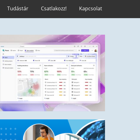
Tudástár
Csatlakozz!
Kapcsolat
A mesterséges intelligencia használata a
ugalmasság és az átláthatóság érdekében –