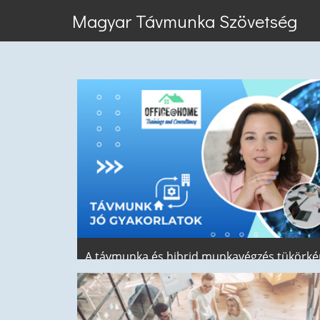
Magyar Távmunka Szövetség
A távmunka és hibrid munkavégzés tükörké
szolgál, hogy megmutassa mennyire
működőképes is egy szervezet – Interjú
Kápolnás Vera OFFICE@HOME program