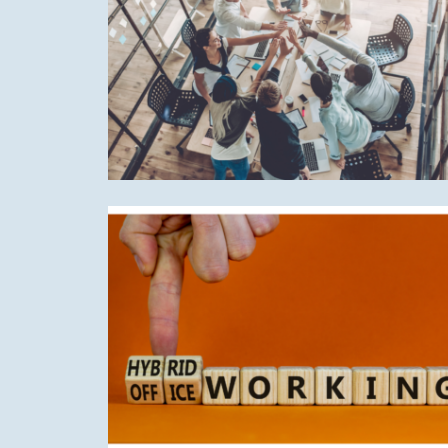
alapítójával
Fiatalok felkészítése a távmunkára – Hogya
segíthet az online képzés ?