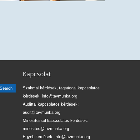
rid munkahelyek tervezése: a szervezet és az
egyének érdekei III.
Kapcsolat
Szakmai kérdések, tagsággal kapcsolatos
kérdések: info@tavmunka.org
Audittal kapcsolatos kérdések:
audit@tavmunka.org
Minősítéssel kapcsolatos kérdések:
minosites@tavmunka.org
Egyéb kérdések: info@tavmunka.org