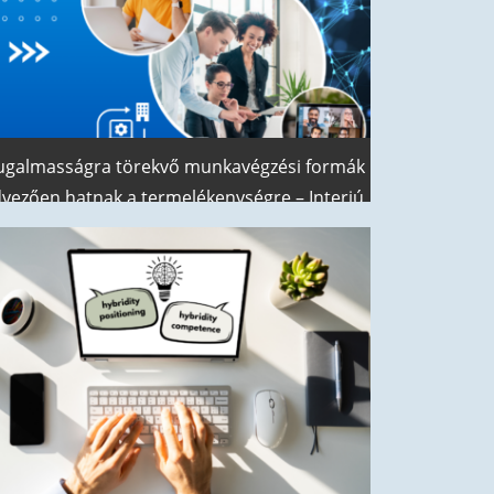
Miben segíthet a Microsoft Places?
ugalmasságra törekvő munkavégzési formák
vezően hatnak a termelékenységre – Interjú
Dr. Makó Csabával, a HUN-REN
Társadalomtudományi Kutatóközpont
tatójával, a Ludovika Nemzeti Közszolgálati
Egyetem Professor Emeritusával