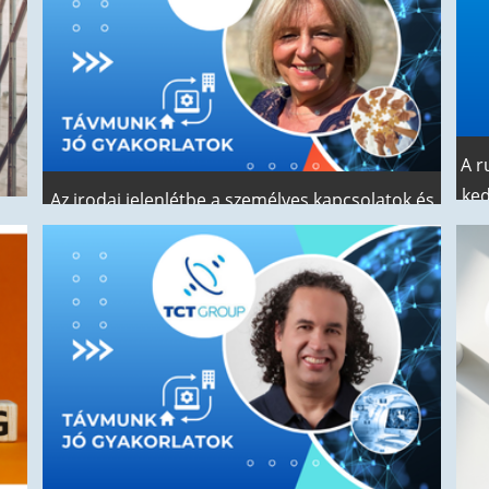
ügyvezető igazgatójával
A r
ked
Az irodai jelenlétbe a személyes kapcsolatok és
az együttműködés támogatását helyeztük
fókuszba – Interjú Bánfai Gabriellával, az E.ON
n
ku
Központi és csoportszintű támogatási osztály
vezetőjével