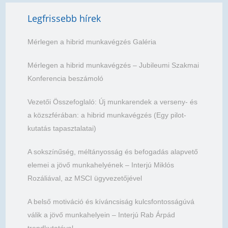
Legfrissebb hírek
Mérlegen a hibrid munkavégzés Galéria
Mérlegen a hibrid munkavégzés – Jubileumi Szakmai
Konferencia beszámoló
Vezetői Összefoglaló: Új munkarendek a verseny- és
a közszférában: a hibrid munkavégzés (Egy pilot-
kutatás tapasztalatai)
A sokszínűség, méltányosság és befogadás alapvető
elemei a jövő munkahelyének – Interjú Miklós
Rozáliával, az MSCI ügyvezetőjével
A belső motiváció és kíváncsiság kulcsfontosságúvá
válik a jövő munkahelyein – Interjú Rab Árpád