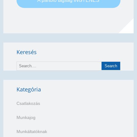
A pártoló tagság INGYENES
Keresés
Kategória
Csatlakozás
Munkajog
Munkáltatóknak