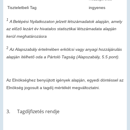
Tiszteletbeli Tag
ingyenes
1
A Belépési Nyilatkozaton jelzett létszámadatok alapján, amely
az előző lezárt év hivatalos statisztikai létszámadata alapján
kerül meghatározásra
2
Az Alapszabály értelmében erkölcsi vagy anyagi hozzájárulás
alapján ítélhető oda a Pártoló Tagság (Alapszabály, 5.5 pont).
Az Elnökséghez benyújtott igények alapján, egyedi döntéssel az
Elnökség jogosult a tagdíj mértékét megváltoztatni.
3. Tagdíjfizetés rendje