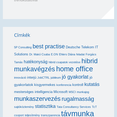
trendkutatóval
Címkék
best practise
Deutsche Telekom IT
5P Consulting
Solutions
Dr. Makó Csaba
E.ON
Ehlers Diána
feladat
Forgács
hibrid
hatékonyság
Tamás
hibrid csapatok vezetése
home office
munkavégzés
jó gyakorlat
jó
interjú
innováció
JobCTRL
jubileum
kutatás
gyakorlatok
kisgyermekes
kontroll
konferencia
mesterséges intelligencia
Microsoft
MSCI
munkajog
munkaszervezés
rugalmasság
statisztika
sajtóközlemény
Tata Consultancy Services
TcT
távmunka
csoport
teljesítmény
transzparencia