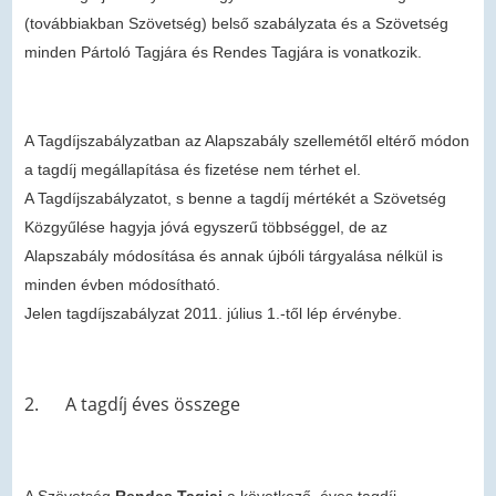
(továbbiakban Szövetség) belső szabályzata és a Szövetség
minden Pártoló Tagjára és Rendes Tagjára is vonatkozik.
A Tagdíjszabályzatban az Alapszabály szellemétől eltérő módon
a tagdíj megállapítása és fizetése nem térhet el.
A Tagdíjszabályzatot, s benne a tagdíj mértékét a Szövetség
Közgyűlése hagyja jóvá egyszerű többséggel, de az
Alapszabály módosítása és annak újbóli tárgyalása nélkül is
minden évben módosítható.
Jelen tagdíjszabályzat 2011. július 1.-től lép érvénybe.
2. A tagdíj éves összege
A Szövetség
Rendes Tagjai
a következő éves tagdíj