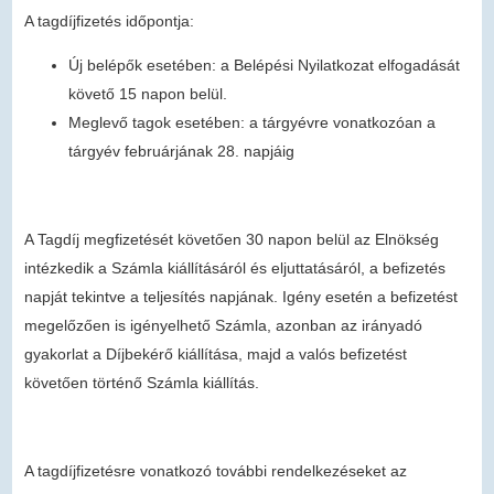
A tagdíjfizetés időpontja:
Új belépők esetében: a Belépési Nyilatkozat elfogadását
követő 15 napon belül.
Meglevő tagok esetében: a tárgyévre vonatkozóan a
tárgyév februárjának 28. napjáig
A Tagdíj megfizetését követően 30 napon belül az Elnökség
intézkedik a Számla kiállításáról és eljuttatásáról, a befizetés
napját tekintve a teljesítés napjának. Igény esetén a befizetést
megelőzően is igényelhető Számla, azonban az irányadó
gyakorlat a Díjbekérő kiállítása, majd a valós befizetést
követően történő Számla kiállítás.
A tagdíjfizetésre vonatkozó további rendelkezéseket az