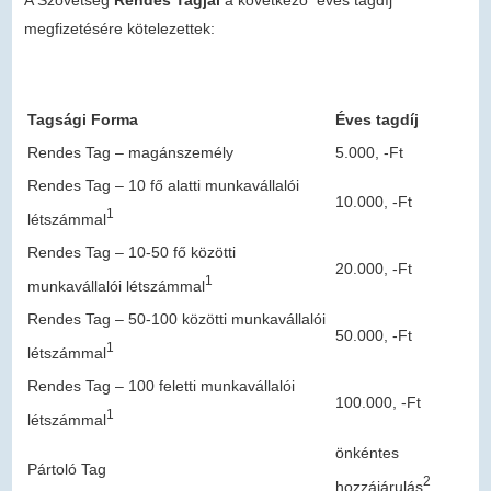
megfizetésére kötelezettek:
Tagsági Forma
Éves tagdíj
Rendes Tag – magánszemély
5.000, -Ft
Rendes Tag – 10 fő alatti munkavállalói
10.000, -Ft
1
létszámmal
Rendes Tag – 10-50 fő közötti
20.000, -Ft
1
munkavállalói létszámmal
Rendes Tag – 50-100 közötti munkavállalói
50.000, -Ft
1
létszámmal
Rendes Tag – 100 feletti munkavállalói
100.000, -Ft
1
létszámmal
önkéntes
Pártoló Tag
2
hozzájárulás