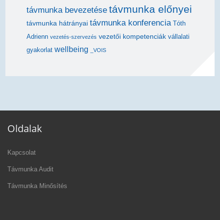
távmunka előnyei
távmunka bevezetése
távmunka konferencia
távmunka hátrányai
Tóth
vezetői kompetenciák
Adrienn
vállalati
vezetés-szervezés
wellbeing
gyakorlat
_VOIS
Oldalak
Kapcsolat
Távmunka Audit
Távmunka Minősítés